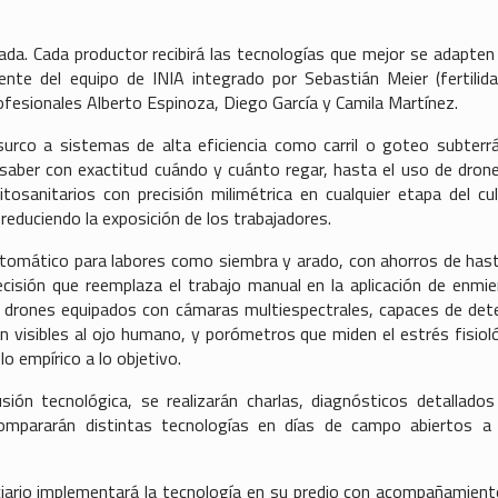
da. Cada productor recibirá las tecnologías que mejor se adapten
te del equipo de INIA integrado por Sebastián Meier (fertilid
profesionales Alberto Espinoza, Diego García y Camila Martínez.
surco a sistemas de alta eficiencia como carril o goteo subterr
ber con exactitud cuándo y cuánto regar, hasta el uso de dron
itosanitarios con precisión milimétrica en cualquier etapa del cul
educiendo la exposición de los trabajadores.
automático para labores como siembra y arado, con ahorros de has
isión que reemplaza el trabajo manual en la aplicación de enmi
 drones equipados con cámaras multiespectrales, capaces de det
an visibles al ojo humano, y porómetros que miden el estrés fisiol
o empírico a lo objetivo.
ión tecnológica, se realizarán charlas, diagnósticos detallados
compararán distintas tecnologías en días de campo abiertos 
ciario implementará la tecnología en su predio con acompañamient