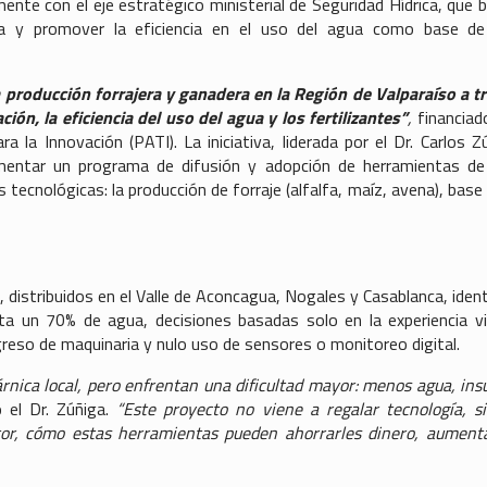
amente con el eje estratégico ministerial de Seguridad Hídrica, que 
ctura y promover la eficiencia en el uso del agua como base d
 producción forrajera y ganadera en la Región de Valparaíso a t
ón, la eficiencia del uso del agua y los fertilizantes”
,
financiad
la Innovación (PATI). La iniciativa, liderada por el Dr. Carlos Z
ementar un programa de difusión y adopción de herramientas de
tecnológicas: la producción de forraje (alfalfa, maíz, avena), base 
, distribuidos en el Valle de Aconcagua, Nogales y Casablanca, ident
a un 70% de agua, decisiones basadas solo en la experiencia vi
e ingreso de maquinaria y nulo uso de sensores o monitoreo digital.
rnica local, pero enfrentan una dificultad mayor: menos agua, in
 el Dr. Zúñiga.
“Este proyecto no viene a regalar tecnología, s
tor, cómo estas herramientas pueden ahorrarles dinero, aument