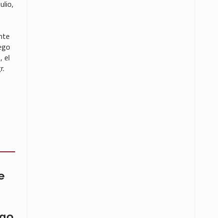
ulio,
nte
ego
 el
r.
e
ego