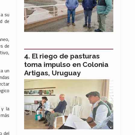
 a su
ad de
áneo,
es de
tivo,
El riego de pasturas
toma impulso en Colonia
ta un
Artigas, Uruguay
endas
ectar
ógico
 y la
a más
o del