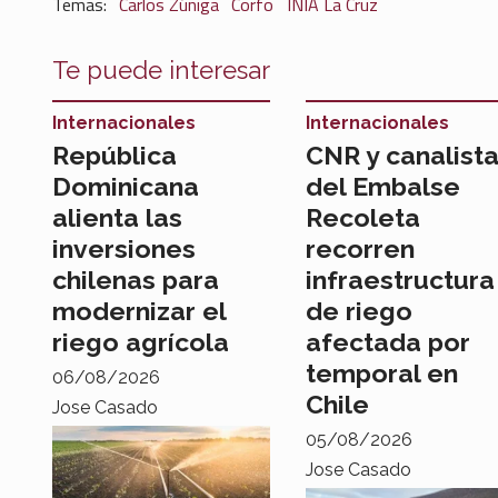
Carlos Zúñiga
Corfo
INIA La Cruz
Te puede interesar
Internacionales
Internacionales
República
CNR y canalist
Dominicana
del Embalse
alienta las
Recoleta
inversiones
recorren
chilenas para
infraestructura
modernizar el
de riego
riego agrícola
afectada por
temporal en
06/08/2026
Chile
Jose Casado
05/08/2026
Jose Casado