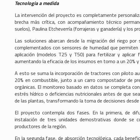
Tecnologia a medida
La intervención del proyecto es completamente personaliza
brecha más crítica, con acompañamiento técnico permanen
suelos), Paulina Etcheverría (forrajeras y ganadería) y los 
Las soluciones abarcan desde la migración del riego por 
complementados con sensores de humedad que permiten sa
aplicación (modelos T25 y T50) para fertilizar y aplicar f
aumentando la eficacia de los insumos en torno a un 20% y r
A esto se suma la incorporación de tractores con piloto 
20% en combustible, junto a un carro compostador de prec
orgánicas. El monitoreo basado en datos se completa con
estrés hídrico o deficiencias nutricionales antes de que se
de las plantas, transformando la toma de decisiones desde l
El proyecto contempla dos fases. En la primera, de difus
instalación de tres unidades demostrativas donde se 
productores de la región.
En la segunda fase, de absorción tecnológica, cada benefi