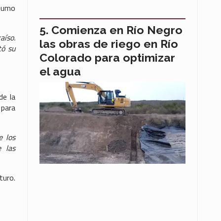
nsumo
Comienza en Río Negro
aíso.
las obras de riego en Río
tó su
Colorado para optimizar
el agua
de la
 para
e los
e las
turo.