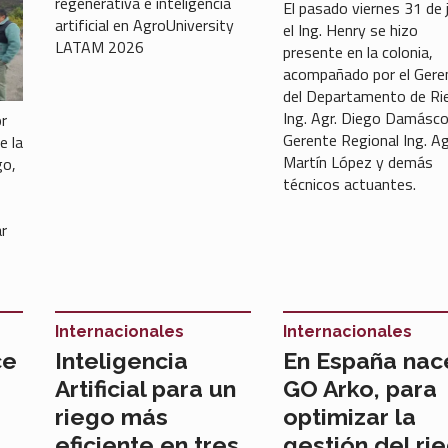
regenerativa e inteligencia
El pasado viernes 31 de j
artificial en AgroUniversity
el Ing. Henry se hizo
LATAM 2026
presente en la colonia,
acompañado por el Gere
del Departamento de Ri
Ing. Agr. Diego Damásco,
or
Gerente Regional Ing. Ag
e la
Martín López y demás
go,
técnicos actuantes.
ar
Internacionales
Internacionales
ce
Inteligencia
En España nac
Artificial para un
GO Arko, para
riego más
optimizar la
eficiente en tres
gestión del ri