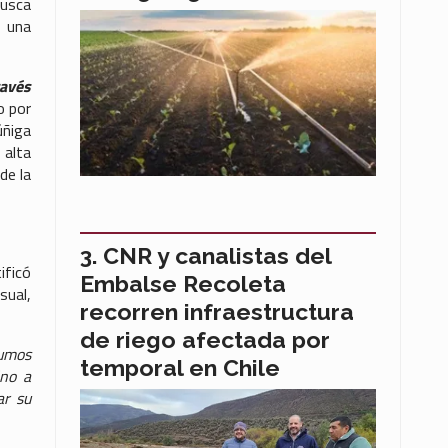
busca
e una
ravés
o por
úñiga
 alta
de la
CNR y canalistas del
ificó
Embalse Recoleta
sual,
recorren infraestructura
de riego afectada por
sumos
temporal en Chile
ino a
ar su