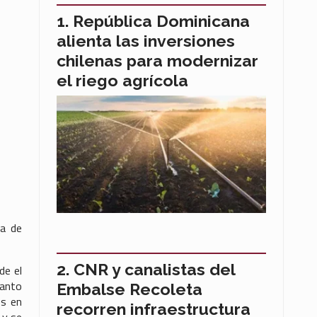
República Dominicana
alienta las inversiones
chilenas para modernizar
el riego agrícola
ia de
CNR y canalistas del
de el
tanto
Embalse Recoleta
os en
recorren infraestructura
 y se