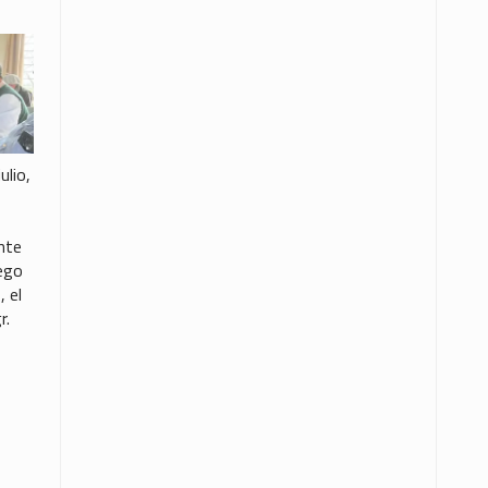
ulio,
nte
ego
 el
r.