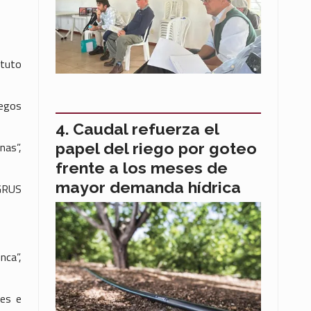
ituto
iegos
Caudal refuerza el
nas”,
papel del riego por goteo
frente a los meses de
mayor demanda hídrica
EGRUS
nca”,
les e