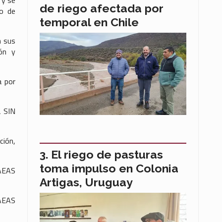
de riego afectada por
ro de
temporal en Chile
n sus
ón y
a por
a SIN
ción,
El riego de pasturas
toma impulso en Colonia
 AEAS
Artigas, Uruguay
 AEAS