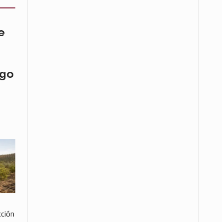
e
ego
cción