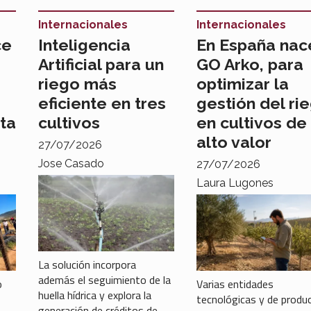
Internacionales
Internacionales
ce
Inteligencia
En España nac
Artificial para un
GO Arko, para
riego más
optimizar la
eficiente en tres
gestión del ri
ta
cultivos
en cultivos de
alto valor
27/07/2026
Jose Casado
27/07/2026
Laura Lugones
La solución incorpora
además el seguimiento de la
o
Varias entidades
huella hídrica y explora la
tecnológicas y de produ
generación de créditos de