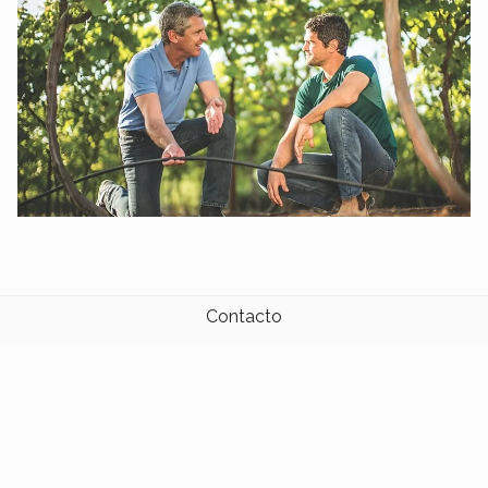
Contacto
Quienes Somos
01156675788
masriegoweb@gmail.com