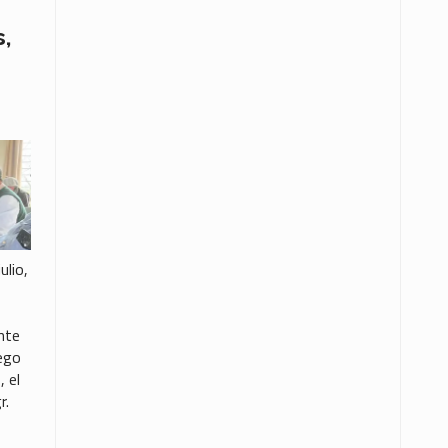
s,
ulio,
nte
ego
 el
r.