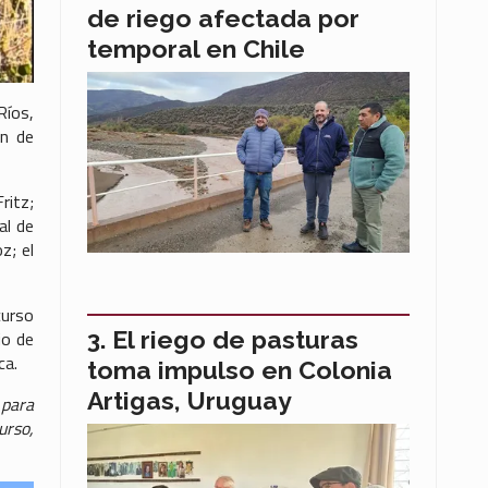
de riego afectada por
temporal en Chile
Ríos,
ón de
ritz;
al de
z; el
curso
El riego de pasturas
io de
ca.
toma impulso en Colonia
Artigas, Uruguay
 para
urso,