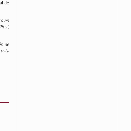
al de
ro en
íos”,
én de
 esta