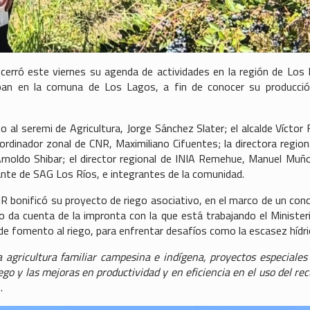
 cerró este viernes su agenda de actividades en la región de Los 
lipan en la comuna de Los Lagos, a fin de conocer su producci
al seremi de Agricultura, Jorge Sánchez Slater; el alcalde Víctor F
ordinador zonal de CNR, Maximiliano Cifuentes; la directora region
Arnoldo Shibar; el director regional de INIA Remehue, Manuel Muño
nte de SAG Los Ríos, e integrantes de la comunidad.
 bonificó su proyecto de riego asociativo, en el marco de un con
lo da cuenta de la impronta con la que está trabajando el Minister
 de fomento al riego, para enfrentar desafíos como la escasez hídri
a agricultura familiar campesina e indígena, proyectos especiales
go y las mejoras en productividad y en eficiencia en el uso del rec
.