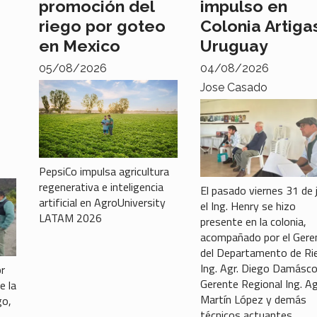
promoción del
impulso en
riego por goteo
Colonia Artiga
en Mexico
Uruguay
05/08/2026
04/08/2026
Jose Casado
PepsiCo impulsa agricultura
regenerativa e inteligencia
El pasado viernes 31 de j
artificial en AgroUniversity
el Ing. Henry se hizo
LATAM 2026
presente en la colonia,
acompañado por el Gere
del Departamento de Ri
Ing. Agr. Diego Damásco,
or
Gerente Regional Ing. Ag
e la
Martín López y demás
go,
técnicos actuantes.